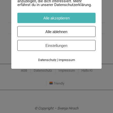
anzuzeigen, die dich interessiert. Mehr
Weiterlesen
erfährst du in unserer Datenschutzerklärung.
Alle akzeptieren
16. JANUAR 2022
/
VON
SVENJA
Alle ablehnen
Einstellungen
|
Datenschutz
Impressum
AGB
Datenschutz
Impressum
Hallo KI
friendly
© Copyright – Svenja Hirsch