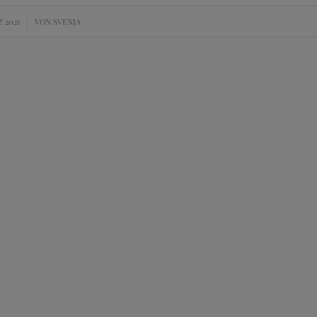
Z 2021
VON
SVENJA