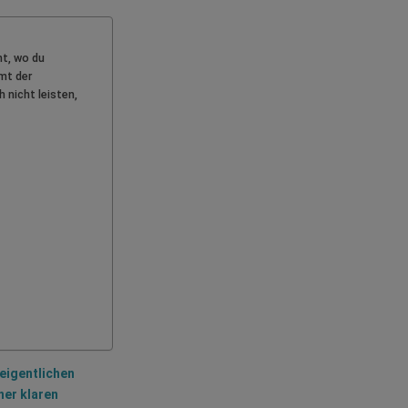
ht, wo du
mt der
 nicht leisten,
eigentlichen
ner klaren