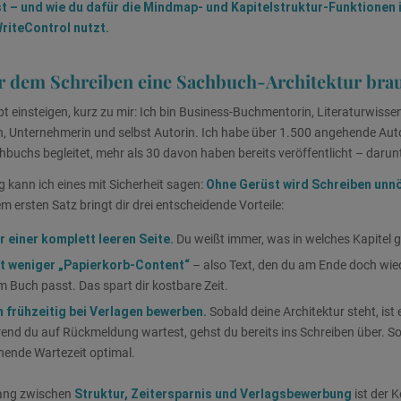
 – und wie du dafür die Mindmap- und Kapitelstruktur-Funktionen i
riteControl nutzt.
 dem Schreiben eine Sachbuch-Architektur bra
t einsteigen, kurz zu mir: Ich bin Business-Buchmentorin, Literaturwissen
n, Unternehmerin und selbst Autorin. Ich habe über 1.500 angehende Au
hbuchs begleitet, mehr als 30 davon haben bereits veröffentlicht – darunt
 kann ich eines mit Sicherheit sagen:
Ohne Gerüst wird Schreiben unnö
em ersten Satz bringt dir drei entscheidende Vorteile:
or einer komplett leeren Seite.
Du weißt immer, was in welches Kapitel g
t weniger „Papierkorb-Content“
– also Text, den du am Ende doch wied
um Buch passt. Das spart dir kostbare Zeit.
 frühzeitig bei Verlagen bewerben.
Sobald deine Architektur steht, is
nd du auf Rückmeldung wartest, gehst du bereits ins Schreiben über. So
hende Wartezeit optimal.
ang zwischen
Struktur, Zeitersparnis und Verlagsbewerbung
ist der 