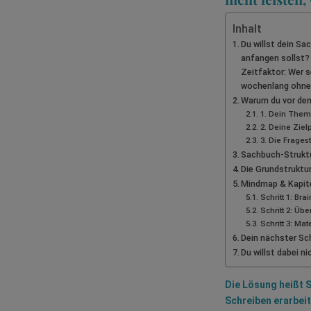
Inhalt
Du willst dein Sa
anfangen sollst?
Zeitfaktor: Wer s
wochenlang ohne 
Warum du vor dem
1. Dein Them
2. Deine Ziel
3. Die Frage
Sachbuch-Struktur
Die Grundstruktur
Mindmap & Kapitel
Schritt 1: Br
Schritt 2: Übe
Schritt 3: Mat
Dein nächster Sch
Du willst dabei ni
Die Lösung heißt S
Schreiben erarbeite