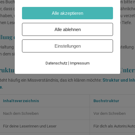
es Buch ist nur für Manfred, 35, aus der Verwaltung – alle anderen bitte n
ür, dass du
für diese eine Person
alles vollständig erklärst. Alle, die ähnlich
Alle akzeptieren
aben, werden sich ebenfalls angesprochen fühlen. Der Vorteil: Du verzett
hen Leserschaften gleichzeitig zu bedienen, sondern lieferst echte Tiefe.
Alle ablehnen
ellung deines Sachbuches
Einstellungen
altung und Zielperson im Blick entwickelst du die zentrale Fragestellung
an dem sich deine gesamte Struktur orientiert.
|
Datenschutz
Impressum
ktur vs. Inhaltsverzeichnis: Ein wichtiger Unte
steht häufig ein Missverständnis, das ich klären möchte:
Struktur und In
e.
Inhaltsverzeichnis
Buchstruktur
Nach dem Schreiben
Vor dem Schreiben
Für deine Leserinnen und Leser
Für dich als Autorin/Auto