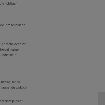
ie richtigen
abei entscheidend.
. Entscheidend ist
cheidet meine
t abdecken?
inzelne, fiktive
 kannst du wirklich
chreibst ja nicht