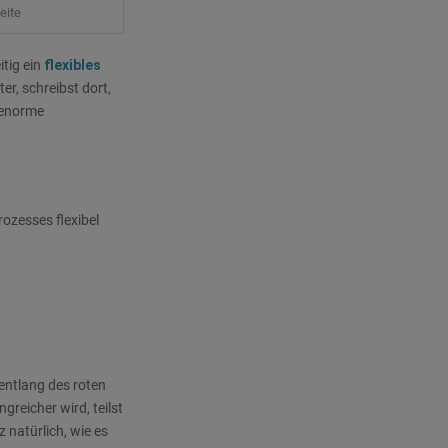
eite
itig ein
flexibles
ter, schreibst dort,
 enorme
rozesses flexibel
entlang des roten
greicher wird, teilst
z natürlich, wie es