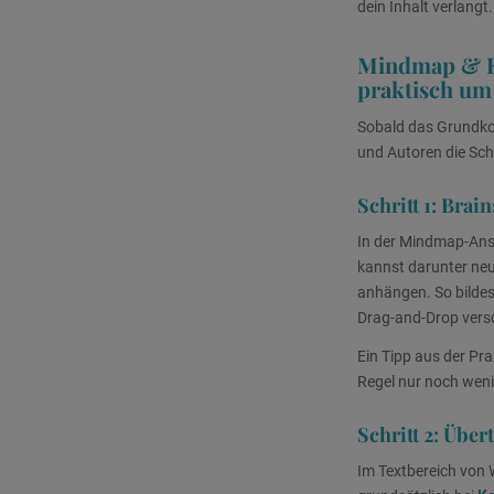
dein Inhalt verlangt.
Mindmap & Kap
praktisch um
Sobald das Grundkon
und Autoren die Sc
Schritt 1: Bra
In der Mindmap-Ansi
kannst darunter neue
anhängen. So bildes
Drag-and-Drop versc
Ein Tipp aus der Pra
Regel nur noch weni
Schritt 2: Über
Im Textbereich von W