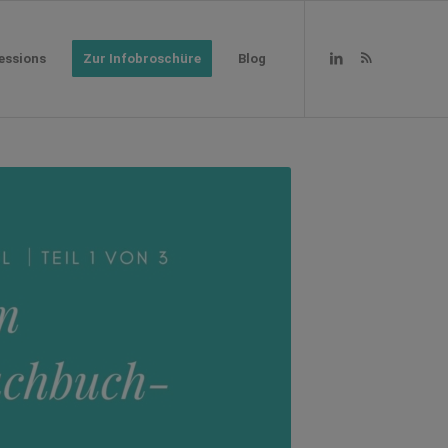
essions
Zur Infobroschüre
Blog