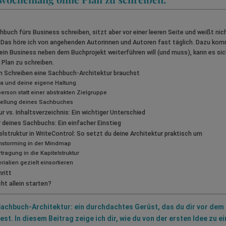
chbuch fürs Business schreiben, sitzt aber vor einer leeren Seite und weißt nic
 Das höre ich von angehenden Autorinnen und Autoren fast täglich. Dazu kom
ein Business neben dem Buchprojekt weiterführen will (und muss), kann es sich
Plan zu schreiben.
 Schreiben eine Sachbuch-Architektur brauchst
a und deine eigene Haltung
person statt einer abstrakten Zielgruppe
stellung deines Sachbuches
 vs. Inhaltsverzeichnis: Ein wichtiger Unterschied
 deines Sachbuchs: Ein einfacher Einstieg
struktur in WriteControl: So setzt du deine Architektur praktisch um
ainstorming in der Mindmap
rtragung in die Kapitelstruktur
erialien gezielt einsortieren
ritt
cht allein starten?
achbuch-Architektur: ein durchdachtes Gerüst, das du dir vor dem 
st. In diesem Beitrag zeige ich dir, wie du von der ersten Idee zu ei