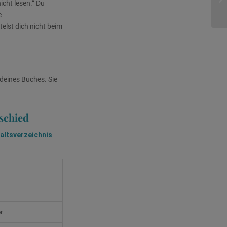
icht lesen.“ Du
e
elst dich nicht beim
 deines Buches. Sie
rschied
haltsverzeichnis
r