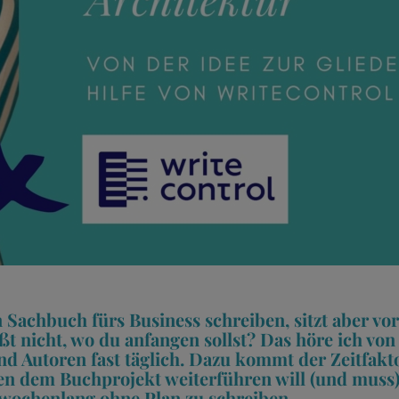
n Sachbuch fürs Business schreiben, sitzt aber vor
ßt nicht, wo du anfangen sollst? Das höre ich vo
d Autoren fast täglich. Dazu kommt der Zeitfakto
n dem Buchprojekt weiterführen will (und muss),
, wochenlang ohne Plan zu schreiben.