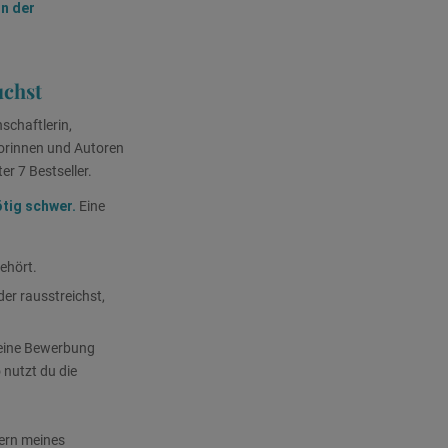
n der
uchst
schaftlerin,
torinnen und Autoren
er 7 Bestseller.
tig schwer.
Eine
ehört.
er rausstreichst,
t eine Bewerbung
 nutzt du die
Kern meines