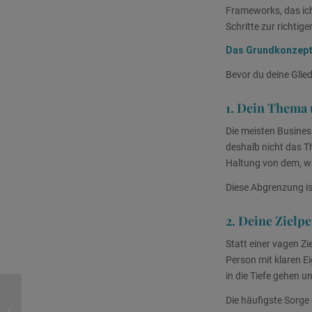
Frameworks, das ich
Schritte zur richtige
Das Grundkonzept:
Bevor du deine Glie
1. Dein Thema 
Die meisten Busines
deshalb nicht das T
Haltung von dem, wa
Diese Abgrenzung ist
2. Deine Zielpe
Statt einer vagen Zi
Person mit klaren E
in die Tiefe gehen u
Von der Krise in die
Die häufigste Sorge 
Sichtbarkeit: Wie ein