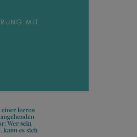
 einer leeren
n angehenden
r: Wer sein
 kann es sich