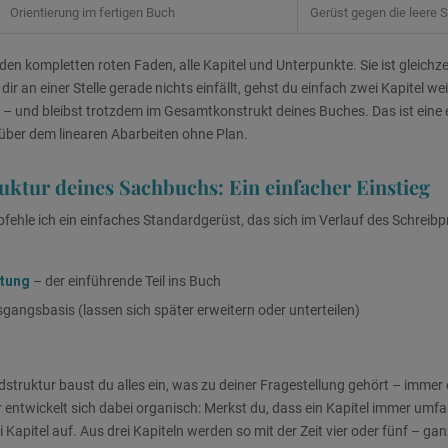
Orientierung im fertigen Buch
Gerüst gegen die leere S
 den kompletten roten Faden, alle Kapitel und Unterpunkte. Sie ist gleichze
dir an einer Stelle gerade nichts einfällt, gehst du einfach zwei Kapitel wei
lt – und bleibst trotzdem im Gesamtkonstrukt deines Buches. Das ist eine
über dem linearen Abarbeiten ohne Plan.
ktur deines Sachbuchs: Ein einfacher Einstieg
fehle ich ein einfaches Standardgerüst, das sich im Verlauf des Schreibp
itung
– der einführende Teil ins Buch
gangsbasis (lassen sich später erweitern oder unterteilen)
struktur baust du alles ein, was zu deiner Fragestellung gehört – immer 
 entwickelt sich dabei organisch: Merkst du, dass ein Kapitel immer umfan
 Kapitel auf. Aus drei Kapiteln werden so mit der Zeit vier oder fünf – gan