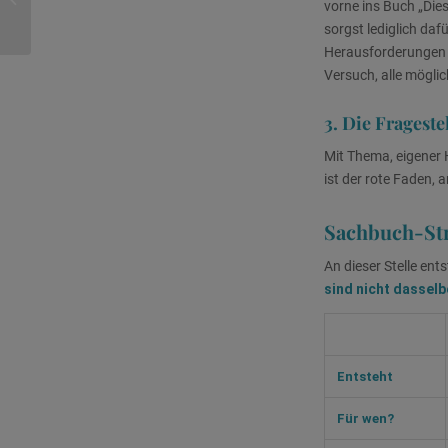
vorne ins Buch „Dies
Sachbuch nach 40
sorgst lediglich daf
Jahren Susannes...
Herausforderungen h
Versuch, alle möglic
3. Die Fragest
Mit Thema, eigener H
ist der rote Faden, 
Sachbuch-Stru
An dieser Stelle ent
sind nicht dasselb
Entsteht
Für wen?