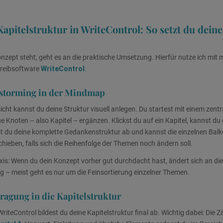
itelstruktur in WriteControl: So setzt du deine
zept steht, geht es an die praktische Umsetzung. Hierfür nutze ich mit
hreibsoftware
WriteControl
.
instorming in der Mindmap
cht kannst du deine Struktur visuell anlegen. Du startest mit einem zent
 Knoten – also Kapitel – ergänzen. Klickst du auf ein Kapitel, kannst du
t du deine komplette Gedankenstruktur ab und kannst die einzelnen Balke
hieben, falls sich die Reihenfolge der Themen noch ändern soll.
xis: Wenn du dein Konzept vorher gut durchdacht hast, ändert sich an dies
g – meist geht es nur um die Feinsortierung einzelner Themen.
tragung in die Kapitelstruktur
riteControl bildest du deine Kapitelstruktur final ab. Wichtig dabei: Die 