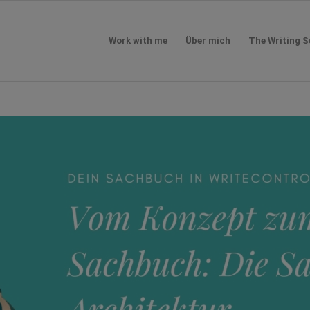
Work with me
Über mich
The Writing S