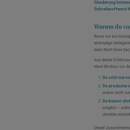
Gliederung kommst
Schreibsoftware W
Warum du vor
Bevor wir ins Konzep
ehemalige Verlegeri
beim Start ihres Sac
Aus dieser Erfahrung
klare Struktur vor d
Du sitzt nie v
Du produziers
weil er nicht z
Du kannst dich
möglich – währe
ohnehin entste
Dieser Zusammenh