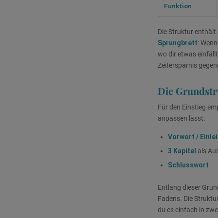
Funktion
Die Struktur enthält
Sprungbrett
: Wenn 
wo dir etwas einfäl
Zeitersparnis gegen
Die Grundstru
Für den Einstieg emp
anpassen lässt:
Vorwort / Einle
3 Kapitel
als Aus
Schlusswort
Entlang dieser Grund
Fadens. Die Struktur
du es einfach in zwei