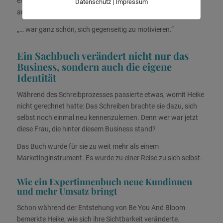
ein machbarer Prozess.
Auch die Gemeinschaft mit den
|
Datenschutz
Impressum
anderen Autorinnen spielte dabei eine wichtige Rolle.
„… war ganz schön, sich gegenseitig zu motivieren.“
Ein Sachbuch verändert nicht nur das
Business, sondern auch die eigene
Identität
Während des Schreibprozesses passierte etwas, womit Heike
nicht gerechnet hatte: Das Schreiben brachte sie dazu, sich
selbst noch einmal neu kennenzulernen. Denn wer war jetzt
diese Frau, die hinter diesem Business stand?
Das Buch wurde für sie zu weit mehr als einem
Marketinginstrument. Es wurde zu einer Reise zu sich selbst.
Wie ein Expertinnenbuch neue Kundinnen
und mehr Umsatz bringt
Schon während der Entstehung von
Be You And Bloom
bemerkte Heike, wie sich ihre Sichtbarkeit veränderte.